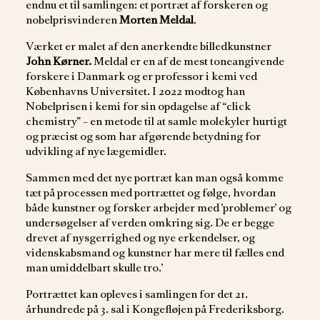
endnu et til samlingen: et portræt af forskeren og
nobelprisvinderen
Morten Meldal
.
Værket er malet af den anerkendte billedkunstner
John Kørner.
Meldal er en af de mest toneangivende
forskere i Danmark og er professor i kemi ved
Københavns Universitet. I 2022 modtog han
Nobelprisen i kemi for sin opdagelse af “click
chemistry” – en metode til at samle molekyler hurtigt
og præcist og som har afgørende betydning for
udvikling af nye lægemidler.
Sammen med det nye portræt kan man også komme
tæt på processen med portrættet og følge, hvordan
både kunstner og forsker arbejder med ’problemer’ og
undersøgelser af verden omkring sig. De er begge
drevet af nysgerrighed og nye erkendelser, og
videnskabsmand og kunstner har mere til fælles end
man umiddelbart skulle tro.’
Portrættet kan opleves i samlingen for det 21.
århundrede på 3. sal i Kongefløjen på Frederiksborg.