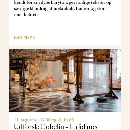
kendt for sin dybe baryton, personlige tekster og
særlige blanding af melankoli, humor og stor
musikalitet.
LÆS MERE
11. august kl. 12.30 og kl. 14.00
Udforsk: Gobelin – I tråd med