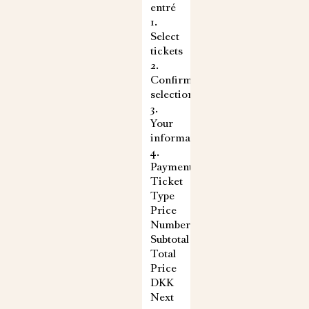
entré
1.
Select
tickets
2.
Confirm
selection
3.
Your
information
4.
Payment
Ticket
Type
Price
Number
Subtotal
Total
Price
DKK
Next