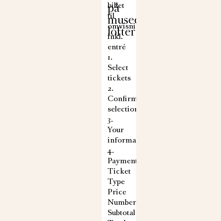
på
billet
til
museets
omvisningen
lofter
inkl.
entré
1.
Select
tickets
2.
Confirm
selection
3.
Your
information
4.
Payment
Ticket
Type
Price
Number
Subtotal