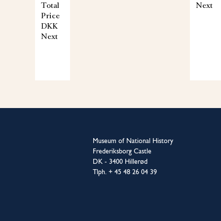
Total
Next
Price
DKK
Next
Museum of National History
Frederiksborg Castle
DK - 3400 Hillerød
Tlph. + 45 48 26 04 39