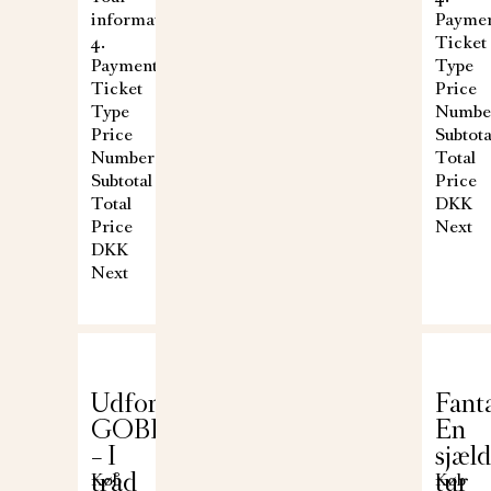
information
Payme
4.
Ticket
Payment
Type
Ticket
Price
Type
Numbe
Price
Subtota
Number
Total
Subtotal
Price
Total
DKK
Price
Next
DKK
Next
org:
Udforsk:
Fant
GOBELIN
En
– I
sjæl
tråd
tur
Køb
Køb