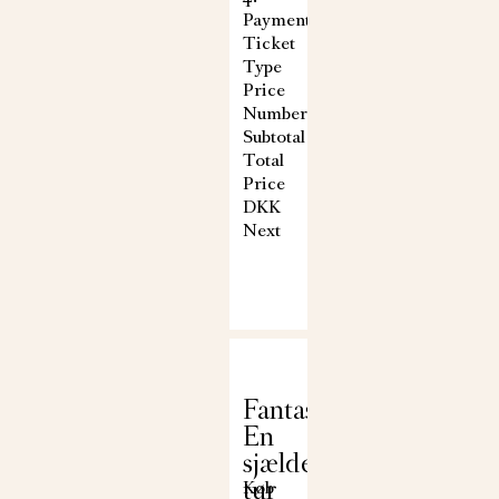
Payment
Ticket
Type
Price
Number
Subtotal
Total
Price
DKK
Next
Fantastiske Frederiksb
En
sjælden
tur
Køb