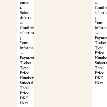
entré
2.
1.
Confi
Select
selecti
tickets
3.
2.
Your
Confirm
inform
selection
4.
3.
Payme
Your
Ticket
information
Type
4.
Price
Payment
Numbe
Ticket
Subtota
Type
Total
Price
Price
Number
DKK
Subtotal
Next
Total
Price
DKK
Next