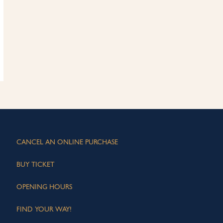
CANCEL AN ONLINE PURCHASE
BUY TICKET
OPENING HOURS
FIND YOUR WAY!