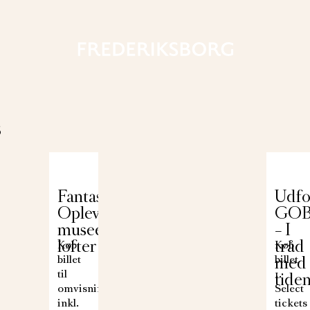
s
org:
Fantastiske Frederiksborg:
Udfo
Oplev
GOB
museets
– I
lofter
tråd
Køb
Køb
billet
med
billet
til
1.
tide
omvisningen
Select
inkl.
tickets