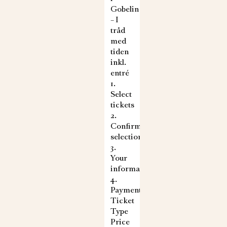
Gobelin
– I
tråd
med
tiden
inkl.
entré
1.
Select
tickets
2.
Confirm
selection
3.
Your
information
4.
Payment
Ticket
Type
Price