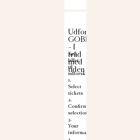
Udforsk:
GOBELIN
– I
tråd
Køb
med
billet
til
tiden
udforsk
1.
Select
tickets
2.
Confirm
selection
3.
Your
information
4.