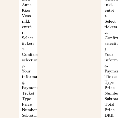
Anna
inkl.
Kjær
entré
Voss
1.
inkl.
Select
entré
tickets
1.
2.
Select
Confi
tickets
selecti
2.
3.
Confirm
Your
selection
inform
3.
4.
Your
Payme
information
Ticket
4.
Type
Payment
Price
Ticket
Numbe
Type
Subtota
Price
Total
Number
Price
Subtotal
DKK