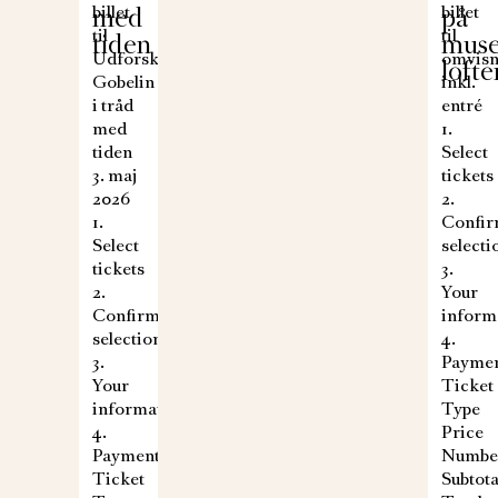
med
billet
på
billet
til
til
tiden
muse
Udforsk:
omvisn
lofte
Gobelin
inkl.
i tråd
entré
med
1.
tiden
Select
3. maj
tickets
2026
2.
1.
Confi
Select
selecti
tickets
3.
2.
Your
Confirm
inform
selection
4.
3.
Payme
Your
Ticket
information
Type
4.
Price
Payment
Numbe
Ticket
Subtota