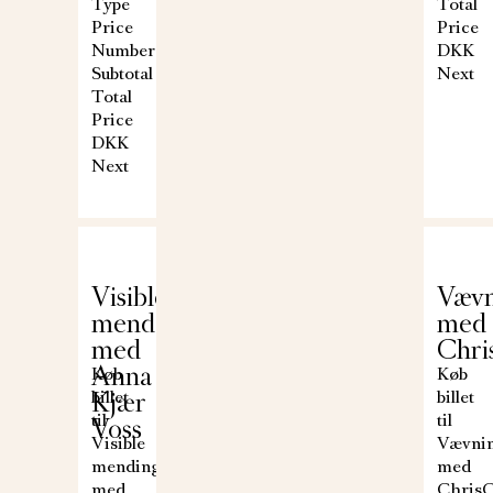
Type
Total
Price
Price
Number
DKK
Subtotal
Next
Total
Price
DKK
Next
Visible
Vævn
mending
med
med
Chri
Anna
Køb
Køb
Kjær
billet
billet
til
til
Voss
Visible
Vævni
mending
med
med
ChrisC