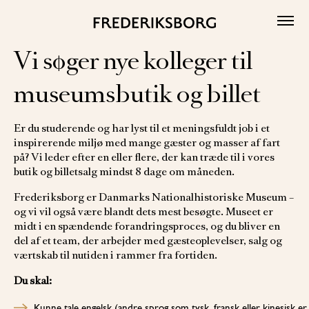
Skip
to
content
Vi søger nye kolleger til
museumsbutik og billet
Er du studerende og har lyst til et meningsfuldt job i et
inspirerende miljø med mange gæster og masser af fart
på? Vi leder efter en eller flere, der kan træde til i vores
butik og billetsalg mindst 8 dage om måneden.
Frederiksborg er Danmarks Nationalhistoriske Museum –
og vi vil også være blandt dets mest besøgte. Museet er
midt i en spændende forandringsproces, og du bliver en
del af et team, der arbejder med gæsteoplevelser, salg og
værtskab til nutiden i rammer fra fortiden.
Du skal:
Kunne tale engelsk (andre sprog som tysk, fransk eller kinesisk er