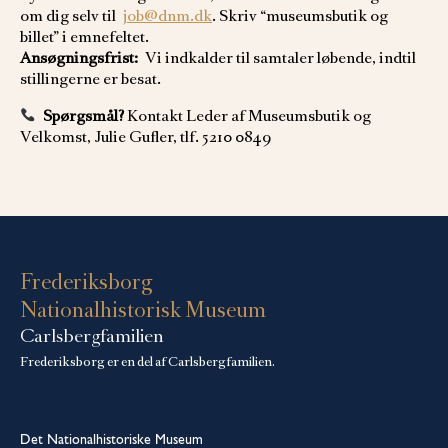
om dig selv til
job@dnm.dk
. Skriv “museumsbutik og
billet” i emnefeltet.
Ansøgningsfrist:
Vi indkalder til samtaler løbende, indtil
stillingerne er besat.
Spørgsmål?
Kontakt Leder af Museumsbutik og
Velkomst, Julie Gufler, tlf. 5210 0849
Frederiksborg
Nationalhistorisk Museum
Carlsbergfamilien
Frederiksborg er en del af Carlsbergfamilien.
Det Nationalhistoriske Museum