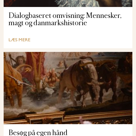
Dialogbaseret omvisning: Mennesker,
magt og danmarkshistorie
LÆS MERE
Besøg på egen hånd