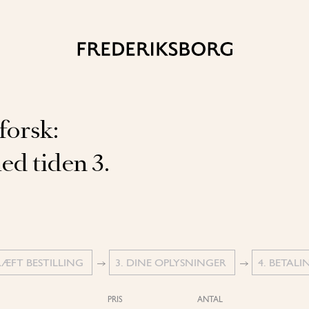
forsk:
ed tiden 3.
RÆFT BESTILLING
3. DINE OPLYSNINGER
4. BETALI
PRIS
ANTAL