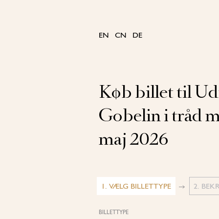
Skip
to
content
EN
CN
DE
Køb billet til Ud
Gobelin i tråd m
maj 2026
1. VÆLG BILLETTYPE
2. BEK
BILLETTYPE