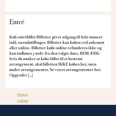
Entré
Køb entrébillet Billetter giver adgang til hele museet
inkl. særudstillinger. Billetter kan købes ved ankomst
eller online. Billetter købt online refunderes ikke og
kan indløses 3 mdr. fra den valgte dato. BEMÆRK:
hvis du ønsker at købe billet til et bestemt
arrangement, skal billetten IKKE købes her, men
under arrangementet. Se vores arrangementer her.
Opgrader […]
Navigation
Nyere
indlæg
til
indlæg