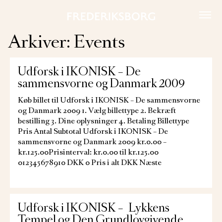
Skip
to
content
Arkiver:
Events
Udforsk i IKONISK – De
sammensvorne og Danmark 2009
Køb billet til Udforsk i IKONISK – De sammensvorne
og Danmark 2009 1. Vælg billettype 2. Bekræft
bestilling 3. Dine oplysninger 4. Betaling Billettype
Pris Antal Subtotal Udforsk i IKONISK – De
sammensvorne og Danmark 2009 kr.0.00 –
kr.125.00Prisinterval: kr.0.00 til kr.125.00
012345678910 DKK 0 Pris i alt DKK Næste
Udforsk i IKONISK – Lykkens
Tempel og Den Grundlovgivende