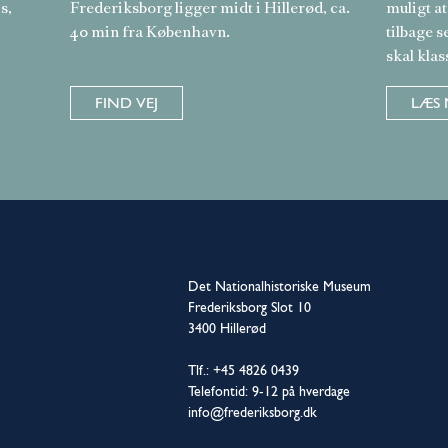
s,
Frederiksborg ligger midt i Hillerød, ca.
muligt at
40 min fra København.
tilbage s
skal klas
FIND VEJ
LÆS 
Det Nationalhistoriske Museum
Frederiksborg Slot 10
3400 Hillerød
Tlf.: +45 4826 0439
Telefontid: 9-12 på hverdage
info@frederiksborg.dk