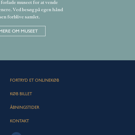
 forlade museet for at vende
enere. Ved besøg på egen hånd
sen forblive samlet.
MERE OM MUSEET
FORTRYD ET ONLINEKØB
KØB BILLET
ÅBNINGSTIDER
KONTAKT