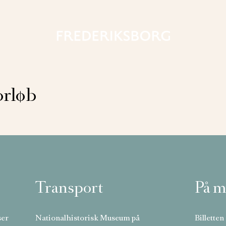
orløb
Transport
På m
ser
Nationalhistorisk Museum på
Billetten