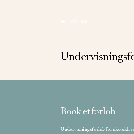
Skip
to
content
EN
CN
DE
Undervisningsf
Book et forløb
Undervisningsforløb for skoleklas