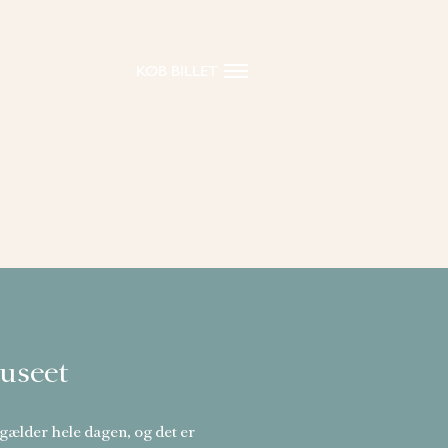
KØB BILLET
useet
 gælder hele dagen, og det er