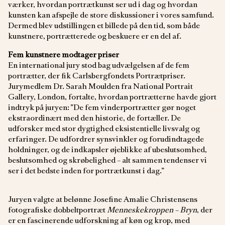
værker, hvordan portrætkunst ser ud i dag og hvordan
kunsten kan afspejle de store diskussioner i vores samfund.
Dermed blev udstillingen et billede på den tid, som både
kunstnere, portrætterede og beskuere er en del af.
Fem kunstnere modtager priser
En international jury stod bag udvælgelsen af de fem
portrætter, der fik Carlsbergfondets Portrætpriser.
Jurymedlem Dr. Sarah Moulden fra National Portrait
Gallery, London, fortalte, hvordan portrætterne havde gjort
indtryk på juryen: ”De fem vinderportrætter gør noget
ekstraordinært med den historie, de fortæller. De
udforsker med stor dygtighed eksistentielle livsvalg og
erfaringer. De udfordrer synsvinkler og forudindtagede
holdninger, og de indkapsler øjeblikke af ubeslutsomhed,
beslutsomhed og skrøbelighed – alt sammen tendenser vi
ser i det bedste inden for portrætkunst i dag.”
Juryen valgte at belønne Josefine Amalie Christensens
fotografiske dobbeltportræt
Menneskekroppen – Bryn
, der
er en fascinerende udforskning af køn og krop, med