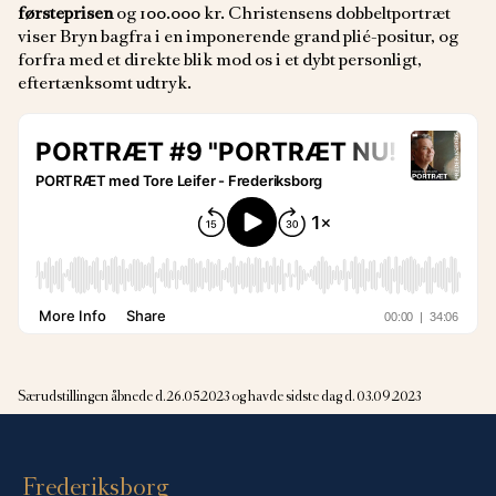
førsteprisen
og 100.000 kr. Christensens dobbeltportræt
viser Bryn bagfra i en imponerende grand plié-positur, og
forfra med et direkte blik mod os i et dybt personligt,
eftertænksomt udtryk.
Særudstillingen åbnede d. 26.05.2023 og havde sidste dag d. 03.09.2023
Frederiksborg