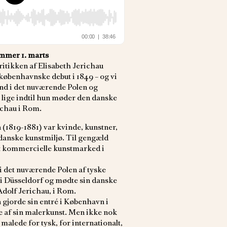
ommer 1. marts
kritikken af Elisabeth Jerichau
øbenhavnske debut i 1849 – og vi
nd i det nuværende Polen og
 lige indtil hun møder den danske
ichau i Rom.
(1819-1881) var kvinde, kunstner,
 danske kunstmiljø. Til gengæld
et kommercielle kunstmarked i
i det nuværende Polen af tyske
i Düsseldorf og mødte sin danske
dolf Jerichau, i Rom.
gjorde sin entré i København i
ve af sin malerkunst. Men ikke nok
malede for tysk, for internationalt,