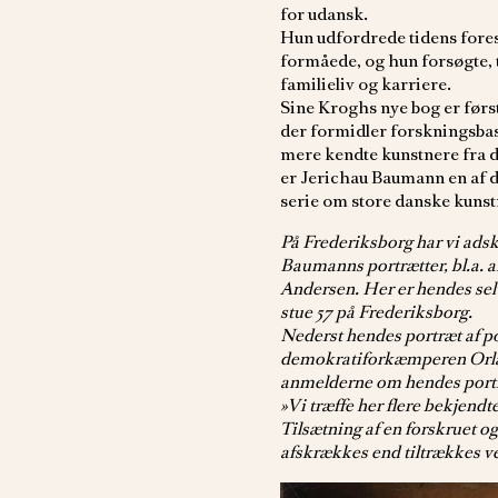
for udansk.
Hun udfordrede tidens fores
formåede, og hun forsøgte, 
familieliv og karriere.
Sine Kroghs nye bog er først
der formidler forskningsba
mere kendte kunstnere fra d
er Jerichau Baumann en af d
serie om store danske kunstn
På Frederiksborg har vi adski
Baumanns portrætter, bl.a. a
Andersen. Her er hendes selv
stue 57 på Frederiksborg.
Nederst hendes portræt af po
demokratiforkæmperen Orla
anmelderne om hendes portr
»Vi træffe her flere bekjend
Tilsætning af en forskruet o
afskrækkes end tiltrækkes v