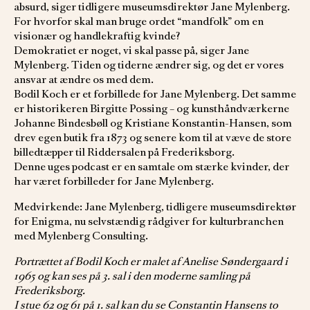
absurd, siger tidligere museumsdirektør Jane Mylenberg.
For hvorfor skal man bruge ordet “mandfolk” om en
visionær og handlekraftig kvinde?
Demokratiet er noget, vi skal passe på, siger Jane
Mylenberg. Tiden og tiderne ændrer sig, og det er vores
ansvar at ændre os med dem.
Bodil Koch er et forbillede for Jane Mylenberg. Det samme
er historikeren Birgitte Possing – og kunsthåndværkerne
Johanne Bindesbøll og Kristiane Konstantin-Hansen, som
drev egen butik fra 1873 og senere kom til at væve de store
billedtæpper til Riddersalen på Frederiksborg.
Denne uges podcast er en samtale om stærke kvinder, der
har været forbilleder for Jane Mylenberg.
Medvirkende: Jane Mylenberg, tidligere museumsdirektør
for Enigma, nu selvstændig rådgiver for kulturbranchen
med Mylenberg Consulting.
Portrættet af Bodil Koch er malet af Anelise Søndergaard i
1965 og kan ses på 3. sal i den moderne samling på
Frederiksborg.
I stue 62 og 61 på 1. sal kan du se Constantin Hansens to