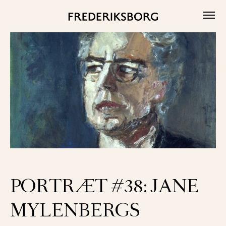
Skip
to
content
PORTRÆT #38: JANE
MYLENBERGS