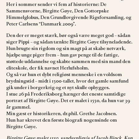
Her i sommer sender vi fem af historierne: De
Sammensvorne, Birgitte Gøye, Den Gottorpske
Himmelglobus, Den Grundlovgivende Rigsforsamling, og
Peter Carlsens “Danmark 2009”.
Den der er meget stærk, bør også være meget god – sådan
siger Pippi – og sådan tænkte Birgitte Gøye tilsyneladende.
Hun brugte sin rigdom og sin magt på at skabe netværk,
hjælpe unge piger frem – hun gav penge til de fattige,
støttede uddannelse og skabte sammen med sin mand den
eliteskole, der fik navnet Herlufsholm.
Og så var hun et dybt religiøst menneske i en voldsom
brydningstid – midt i 1500-tallet, hvor det gamle samfund
gik under i borgerkrig og et nyt skulle opbygges.
I stue 26 på Frederiksborg hænger det eneste samtidige
portræt af Birgitte Gøye. Det er malet i 1550, da hun var 39
år gammel.
Min gæst er historikeren, dr.phil. Grethe Jacobsen.
Hun har skrevet den første biografi nogensinde om
Birgitte Gøye.
Birgitte Gøye malet 1550, sandsynligvis af Jacob Binck. Kan