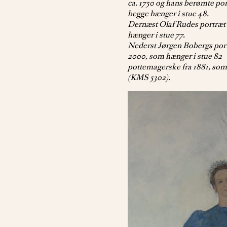
ca. 1750 og hans berømte port
begge hænger i stue 48.
Dernæst Olaf Rudes portræt a
hænger i stue 77.
Nederst Jørgen Bobergs port
2000, som hænger i stue 82 –
pottemagerske fra 1881, som
(KMS 5302).