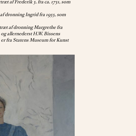
ræt af Frederik 5. fra ca. 1751, som
f dronning Ingrid fra 1955, som
ræt af dronning Margrethe fra
 og allernederst H.W. Bissens
 er fra Statens Museum for Kunst