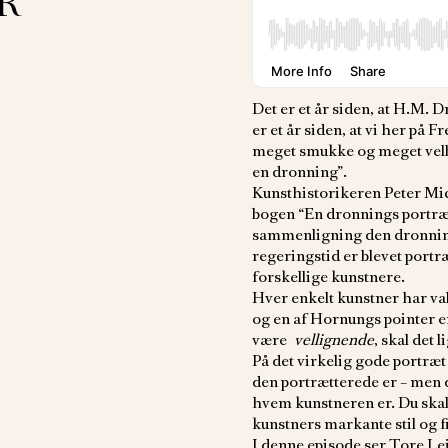
R
Det er et år siden, at H.M.
er et år siden, at vi her på
meget smukke og meget velbes
en dronning”.
Kunsthistorikeren Peter Mi
bogen “En dronnings portræt
sammenligning den dronning
regeringstid er blevet portræ
forskellige kunstnere.
Hver enkelt kunstner har valg
og en af Hornungs pointer er,
være
vellignende
, skal det
På det virkelig gode portræt
den portrætterede er – men d
hvem kunstneren er. Du skal
kunstners markante stil og f
I denne episode ser Tore Le