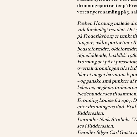
dronningeportrætter på Fred
vores nyere samling på 3. sal
Preben Hornung malede dro
vidt forskelligt resultat. Det
på Frederiksborg er tænkt til
tungere, ældre portrætter i 
bedsteforældre, oldeforældr
iøjnefaldende, knaldblå 1980
Hornung set på et pressefoto
overtalt dronningen til at la
blev et meget harmonisk port
– og ganske små punkter af r
læberne, neglene, ordenerne 
Nedenunder ses til sammenli
Dronning Louise fra 1903. Det
efter dronningens død. Et af 
Riddersalen.
Derunder Niels Strøbeks “Tr
ses i Riddersalen.
Derefter følger Carl Gustav 