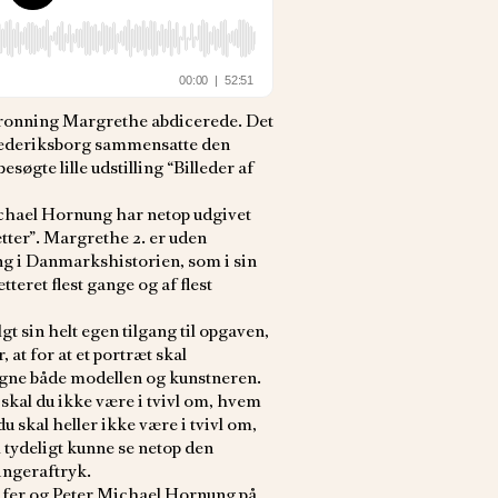
 Dronning Margrethe abdicerede. Det
 Frederiksborg sammensatte den
øgte lille udstilling “Billeder af
chael Hornung har netop udgivet
ter”. Margrethe 2. er uden
 i Danmarkshistorien, som i sin
tteret flest gange og af flest
t sin helt egen tilgang til opgaven,
 at for at et portræt skal
 ligne både modellen og kunstneren.
 skal du ikke være i tvivl om, hvem
u skal heller ikke være i tvivl om,
 tydeligt kunne se netop den
ingeraftryk.
ifer og Peter Michael Hornung på