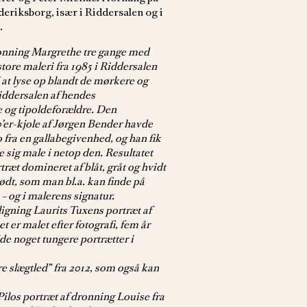
eriksborg, især i Riddersalen og i
.
nning Margrethe tre gange med
 store maleri fra 1985 i Riddersalen
 at lyse op blandt de mørkere og
Riddersalen af hendes
e og tipoldeforældre. Den
’er-kjole af Jørgen Bender havde
 fra en gallabegivenhed, og han fik
de sig male i netop den. Resultatet
ræt domineret af blåt, gråt og hvidt
ødt, som man bl.a. kan finde på
– og i malerens signatur.
gning Laurits Tuxens portræt af
 er malet efter fotografi, fem år
de noget tungere portrætter i
e slægtled” fra 2012, som også kan
Pilos portræt af dronning Louise fra