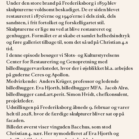
Under den store brand på Frederiksborg i 1859 blev
skulpturerne voldsomt beskadiget. De er siden blevet
restaureret i 1870’erne og 1940’erne i dels zink, dels
sandsten, i frit fortolket og forskelligartet stil.
Skulpturerne er lige nu ved at blive restaureret og
genhugget. Formålet er at skabe et samlet helhedsindtryk
og føre galleriet tilbage til, som det så ud på Christian 4.s
tid.
I denne episode besøger vi Slots- og Kulturstyrelsens
Center for Restaurering og Genopretning med
billedhuggerværkstedet, hvor der i øjeblikket bl.a. arbejdes
på guderne Ceres og Apollon.
Medvirkende: Anders Krüger, professor og ledende
billedhugger. Eva Hjorth, billedhugger MFA. Jacob Alrø,
billedhugger cand.art.perit. Simon Hvidt, chefkonsulent,
projektleder.
Udstillingen på Frederiksborg åbnede 9. februar og varer
helt til 2028, hvor de færdige skulpturer bliver sat op på
facaden.
Billedet øverst viser vinguden Bacchus, som stod
Christian 4. nær. Her nymodelleret af Eva Hjorth og