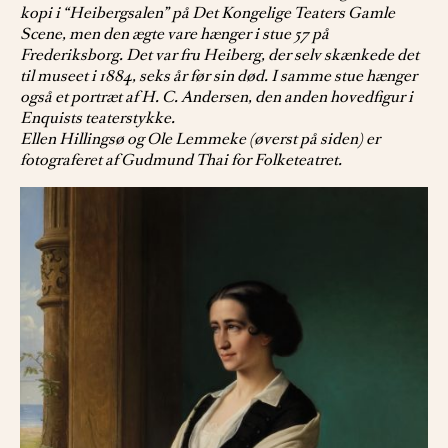
kopi i “Heibergsalen” på Det Kongelige Teaters Gamle
Scene, men den ægte vare hænger i stue 57 på
Frederiksborg. Det var fru Heiberg, der selv skænkede det
til museet i 1884, seks år før sin død. I samme stue hænger
også et portræt af H. C. Andersen, den anden hovedfigur i
Enquists teaterstykke.
Ellen Hillingsø og Ole Lemmeke (øverst på siden) er
fotograferet af Gudmund Thai for Folketeatret.