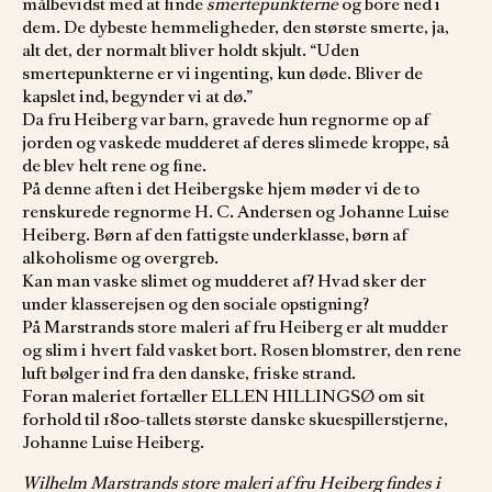
målbevidst med at finde
smertepunkterne
og bore ned i
dem. De dybeste hemmeligheder, den største smerte, ja,
alt det, der normalt bliver holdt skjult. “Uden
smertepunkterne er vi ingenting, kun døde. Bliver de
kapslet ind, begynder vi at dø.”
Da fru Heiberg var barn, gravede hun regnorme op af
jorden og vaskede mudderet af deres slimede kroppe, så
de blev helt rene og fine.
På denne aften i det Heibergske hjem møder vi de to
renskurede regnorme H. C. Andersen og Johanne Luise
Heiberg. Børn af den fattigste underklasse, børn af
alkoholisme og overgreb.
Kan man vaske slimet og mudderet af? Hvad sker der
under klasserejsen og den sociale opstigning?
På Marstrands store maleri af fru Heiberg er alt mudder
og slim i hvert fald vasket bort. Rosen blomstrer, den rene
luft bølger ind fra den danske, friske strand.
Foran maleriet fortæller ELLEN HILLINGSØ om sit
forhold til 1800-tallets største danske skuespillerstjerne,
Johanne Luise Heiberg.
Wilhelm Marstrands store maleri af fru Heiberg findes i