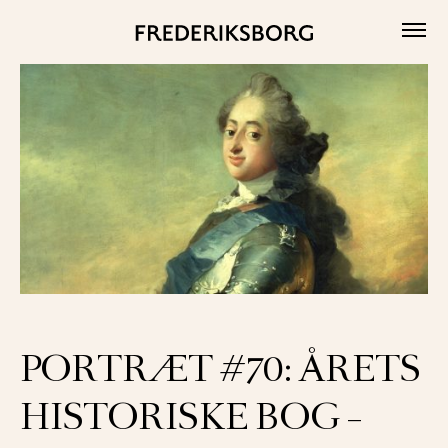
Skip
to
content
PORTRÆT #70: ÅRETS
HISTORISKE BOG –