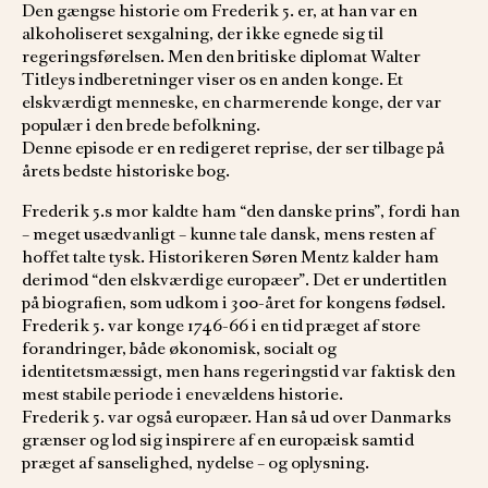
Den gængse historie om Frederik 5. er, at han var en
alkoholiseret sexgalning, der ikke egnede sig til
regeringsførelsen. Men den britiske diplomat Walter
Titleys indberetninger viser os en anden konge. Et
elskværdigt menneske, en charmerende konge, der var
populær i den brede befolkning.
Denne episode er en redigeret reprise, der ser tilbage på
årets bedste historiske bog.
Frederik 5.s mor kaldte ham “den danske prins”, fordi han
– meget usædvanligt – kunne tale dansk, mens resten af
hoffet talte tysk. Historikeren Søren Mentz kalder ham
derimod “den elskværdige europæer”. Det er undertitlen
på biografien, som udkom i 300-året for kongens fødsel.
Frederik 5. var konge 1746-66 i en tid præget af store
forandringer, både økonomisk, socialt og
identitetsmæssigt, men hans regeringstid var faktisk den
mest stabile periode i enevældens historie.
Frederik 5. var også europæer. Han så ud over Danmarks
grænser og lod sig inspirere af en europæisk samtid
præget af sanselighed, nydelse – og oplysning.