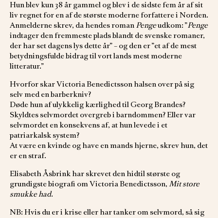
Hun blev kun 38 år gammel og blev i de sidste fem år af sit
liv regnet for en af de største moderne forfattere i Norden.
Anmelderne skrev, da hendes roman
Penge
udkom: ”
Penge
indtager den fremmeste plads blandt de svenske romaner,
der har set dagens lys dette år” – og den er ”et af de mest
betydningsfulde bidrag til vort lands mest moderne
litteratur.”
Hvorfor skar Victoria Benedictsson halsen over på sig
selv med en barberkniv?
Døde hun af ulykkelig kærlighed til Georg Brandes?
Skyldtes selvmordet overgreb i barndommen? Eller var
selvmordet en konsekvens af, at hun levede i et
patriarkalsk system?
At være en kvinde og have en mands hjerne, skrev hun, det
er en straf.
Elisabeth Åsbrink har skrevet den hidtil største og
grundigste biografi om Victoria Benedictsson,
Mit store
smukke had
.
NB: Hvis du er i krise eller har tanker om selvmord, så sig