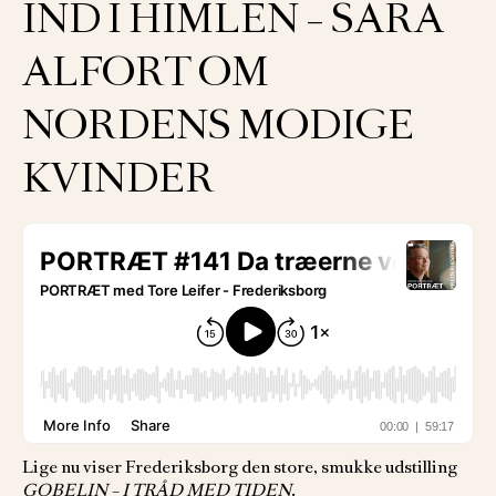
IND I HIMLEN – SARA
ALFORT OM
NORDENS MODIGE
KVINDER
Lige nu viser Frederiksborg den store, smukke udstilling
GOBELIN – I TRÅD MED TIDEN
.