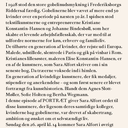
I 1928 stod den store gobelinudsmykning i Frederiksborgs
Riddersal færdig. Gobelinerne blev vævet af mere end 50
kvinder over en periode på næsten 30 år. I spidsen stod
tekstilkunstnerne og entreprenørerne Kristiane
Konstantin-Hansen og Johanne Bindesbøll, som her
skabte et levende arbejdsfællesskab, der var med til at
udfordre normerne for køn, erhverv og familieliv.
De tilhørte en generation af kvinder, der rejste ud i Europa.
Malede, udstillede, slentrede i Paris og gik på vinbar i Rom.
Kristianes lillesøster, maleren Elise Konstantin-Hansen, er
en af de kunstnere, som Sara Alfort skriver om i sin
seneste bog, Da træerne voksede ind i himlen.
En generation af kvindelige kunstnere, der fik medaljer,
stipendier og anerkendelse – og som først senere er blevet
fortrængt fra kunsthistorien. Blandt dem Agnes Slott-
Møller, Sofie Holten og Bertha Wegmann.
I denne episode af PORTRÆT giver Sara Alfort ordet til
disse kunstnere, der ligesom deres samtidige kolleger,
kvinderne bag gobelinerne, var drevet af skabertrang,
ambition og ønsket om et selvstændigt liv.
Søndag den 26. april kl. 14 kommer Sara Alfort i øvrigt