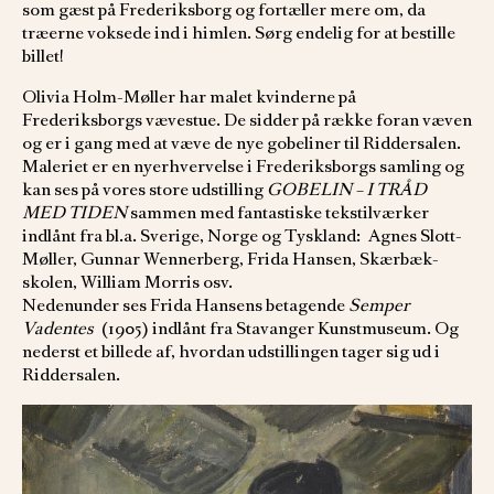
som gæst på Frederiksborg og fortæller mere om, da
træerne voksede ind i himlen. Sørg endelig for at bestille
billet!
Olivia Holm-Møller har malet kvinderne på
Frederiksborgs vævestue. De sidder på række foran væven
og er i gang med at væve de nye gobeliner til Riddersalen.
Maleriet er en nyerhvervelse i Frederiksborgs samling og
kan ses på vores store udstilling
GOBELIN – I
TRÅD
MED TIDEN
sammen med fantastiske tekstilværker
indlånt fra bl.a. Sverige, Norge og Tyskland:
Agnes Slott-
Møller, Gunnar Wennerberg, Frida Hansen, Skærbæk-
skolen, William Morris osv.
Nedenunder ses Frida Hansens betagende
Semper
Vadentes
(1905) indlånt fra Stavanger Kunstmuseum. Og
nederst et billede af, hvordan udstillingen tager sig ud i
Riddersalen.