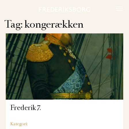
Skip
to
content
Tag:
kongerækken
Frederik 7.
Kategori: