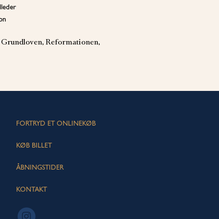
leder
ion
, Grundloven, Reformationen,
FORTRYD ET ONLINEKØB
KØB BILLET
ÅBNINGSTIDER
KONTAKT