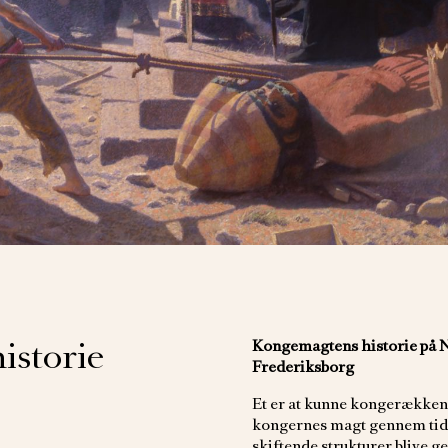
istorie
Kongemagtens historie på 
Frederiksborg
Et er at kunne kongerækken 
kongernes magt gennem tide
skiftende strukturer blive g