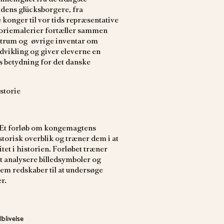
idens glücksborgere, fra
konger til vor tids repræsentative
toriemalerier fortæller sammen
agtrum og øvrige inventar om
vikling og giver eleverne en
 betydning for det danske
storie
Et forløb om kongemagtens
istorisk overblik og træner dem i at
tet i historien. Forløbet træner
at analysere billedsymboler og
dem redskaber til at undersøge
r.
blivelse