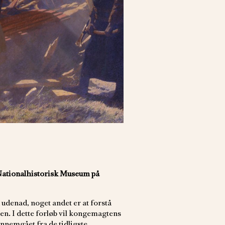
Nationalhistorisk Museum på
udenad, noget andet er at forstå
n. I dette forløb vil kongemagtens
ennemgået fra de tidligste