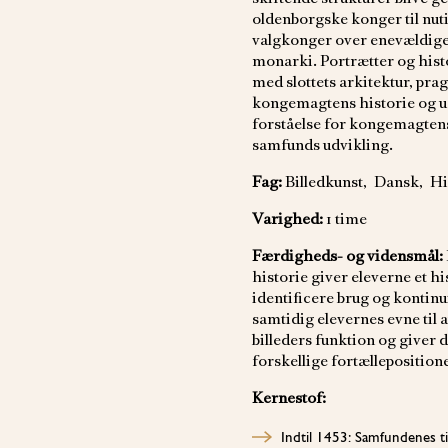
oldenborgske konger til nut
valgkonger over enevældige 
monarki. Portrætter og his
med slottets arkitektur, pr
kongemagtens historie og ud
forståelse for kongemagtens
samfunds udvikling.
Fag:
Billedkunst, Dansk, Hi
Varighed:
1 time
Færdigheds- og vidensmål:
historie giver eleverne et h
identificere brug og kontinui
samtidig elevernes evne til 
billeders funktion og giver 
forskellige fortællepositione
Kernestof:
Indtil 1453: Samfundenes til