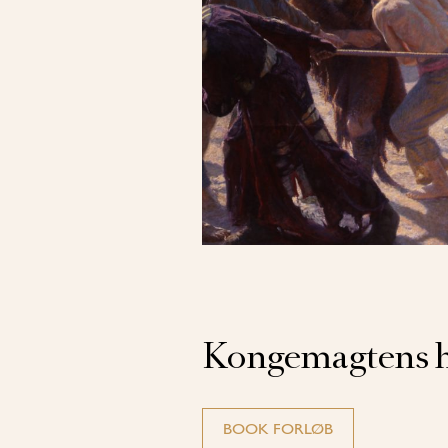
Kongemagtens h
BOOK FORLØB