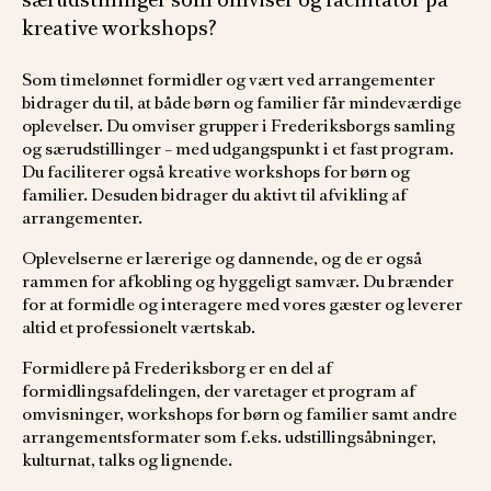
særudstillinger som omviser og facilitator på
kreative workshops?
Som timelønnet formidler og vært ved arrangementer
bidrager du til, at både børn og familier får mindeværdige
oplevelser. Du omviser grupper i Frederiksborgs samling
og særudstillinger – med udgangspunkt i et fast program.
Du faciliterer også kreative workshops for børn og
familier. Desuden bidrager du aktivt til afvikling af
arrangementer.
Oplevelserne er lærerige og dannende, og de er også
rammen for afkobling og hyggeligt samvær. Du brænder
for at formidle og interagere med vores gæster og leverer
altid et professionelt værtskab.
Formidlere på Frederiksborg er en del af
formidlingsafdelingen, der varetager et program af
omvisninger, workshops for børn og familier samt andre
arrangementsformater som f.eks. udstillingsåbninger,
kulturnat, talks og lignende.