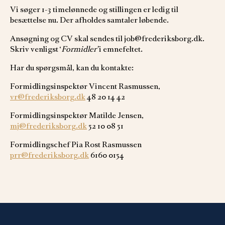
Vi søger 1-3 timelønnede og stillingen er ledig til
besættelse nu. Der afholdes samtaler løbende.
Ansøgning og CV skal sendes til job@frederiksborg.dk.
Skriv venligst ‘
Formidler’
i emnefeltet.
Har du spørgsmål, kan du kontakte:
Formidlingsinspektør Vincent Rasmussen,
vr@frederiksborg.dk
48 20 14 42
Formidlingsinspektør Matilde Jensen,
mj@frederiksborg.dk
52 10 08 51
Formidlingschef Pia Rost Rasmussen
prr@frederiksborg.dk
6160 0154