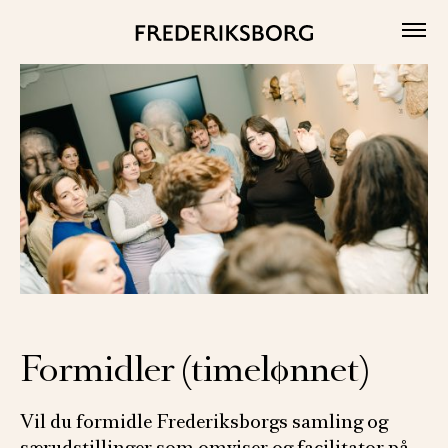
Skip
to
content
Formidler (timelønnet)
Vil du formidle Frederiksborgs samling og