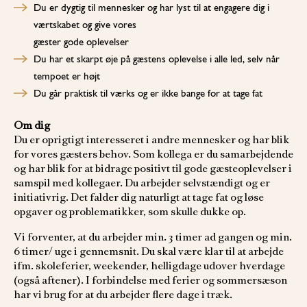
Du er dygtig til mennesker og har lyst til at engagere dig i
værtskabet og give vores
gæster gode oplevelser
Du har et skarpt øje på gæstens oplevelse i alle led, selv når
tempoet er højt
Du går praktisk til værks og er ikke bange for at tage fat
Om dig
Du er oprigtigt interesseret i andre mennesker og har blik
for vores gæsters behov. Som kollega er du samarbejdende
og har blik for at bidrage positivt til gode gæsteoplevelser i
samspil med kollegaer. Du arbejder selvstændigt og er
initiativrig. Det falder dig naturligt at tage fat og løse
opgaver og problematikker, som skulle dukke op.
Vi forventer, at du arbejder min. 3 timer ad gangen og min.
6 timer/ uge i gennemsnit. Du skal være klar til at arbejde
ifm. skoleferier, weekender, helligdage udover hverdage
(også aftener). I forbindelse med ferier og sommersæson
har vi brug for at du arbejder flere dage i træk.