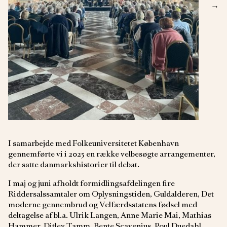
→
I samarbejde med Folkeuniversitetet København
gennemførte vi i 2025 en række velbesøgte arrangementer,
der satte danmarkshistorier til debat.
I maj og juni afholdt formidlingsafdelingen fire
Riddersalssamtaler om Oplysningstiden, Guldalderen, Det
moderne gennembrud og Velfærdsstatens fødsel med
deltagelse af bl.a. Ulrik Langen, Anne Marie Mai, Mathias
Hammer, Ditlev Tamm, Bente Scavenius, Poul Duedahl,