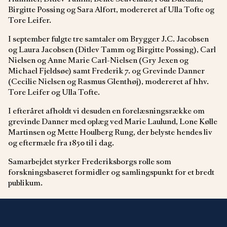
Birgitte Possing og Sara Alfort, modereret af Ulla Tofte og
Tore Leifer.
I september fulgte tre samtaler om Brygger J.C. Jacobsen
og Laura Jacobsen (Ditlev Tamm og Birgitte Possing), Carl
Nielsen og Anne Marie Carl-Nielsen (Gry Jexen og
Michael Fjeldsøe) samt Frederik 7. og Grevinde Danner
(Cecilie Nielsen og Rasmus Glenthøj), modereret af hhv.
Tore Leifer og Ulla Tofte.
I efteråret afholdt vi desuden en forelæsningsrække om
grevinde Danner med oplæg ved Marie Laulund, Lone Kølle
Martinsen og Mette Houlberg Rung, der belyste hendes liv
og eftermæle fra 1850 til i dag.
Samarbejdet styrker Frederiksborgs rolle som
forskningsbaseret formidler og samlingspunkt for et bredt
publikum.