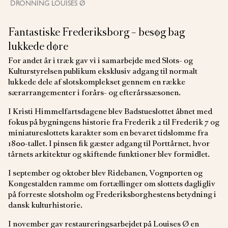
DRONNING LOUISES Ø
Fantastiske Frederiksborg – besøg bag
lukkede døre
For andet år i træk gav vi i samarbejde med Slots- og
Kulturstyrelsen publikum eksklusiv adgang til normalt
lukkede dele af slotskomplekset gennem en række
særarrangementer i forårs- og efterårssæsonen.
I Kristi Himmelfartsdagene blev Badstueslottet åbnet med
fokus på bygningens historie fra Frederik 2 til Frederik 7 og
miniatureslottets karakter som en bevaret tidslomme fra
1800-tallet. I pinsen fik gæster adgang til Porttårnet, hvor
tårnets arkitektur og skiftende funktioner blev formidlet.
I september og oktober blev Ridebanen, Vognporten og
Kongestalden ramme om fortællinger om slottets dagligliv
på forreste slotsholm og Frederiksborghestens betydning i
dansk kulturhistorie.
I november gav restaureringsarbejdet på Louises Ø en