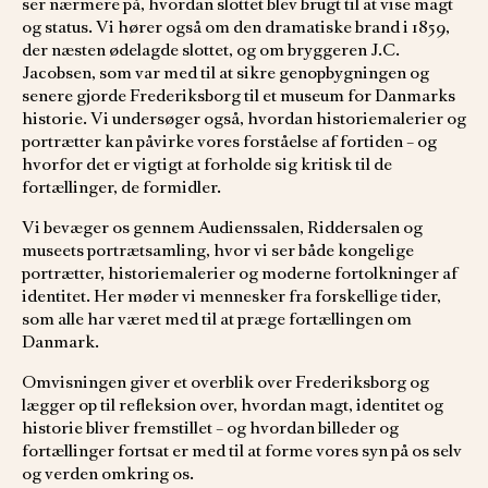
ser nærmere på, hvordan slottet blev brugt til at vise magt
og status. Vi hører også om den dramatiske brand i 1859,
der næsten ødelagde slottet, og om bryggeren J.C.
Jacobsen, som var med til at sikre genopbygningen og
senere gjorde Frederiksborg til et museum for Danmarks
historie. Vi undersøger også, hvordan historiemalerier og
portrætter kan påvirke vores forståelse af fortiden – og
hvorfor det er vigtigt at forholde sig kritisk til de
fortællinger, de formidler.
Vi bevæger os gennem Audienssalen, Riddersalen og
museets portrætsamling, hvor vi ser både kongelige
portrætter, historiemalerier og moderne fortolkninger af
identitet. Her møder vi mennesker fra forskellige tider,
som alle har været med til at præge fortællingen om
Danmark.
Omvisningen giver et overblik over Frederiksborg og
lægger op til refleksion over, hvordan magt, identitet og
historie bliver fremstillet – og hvordan billeder og
fortællinger fortsat er med til at forme vores syn på os selv
og verden omkring os.