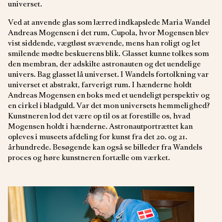
universet.
Ved at anvende glas som lærred indkapslede Maria Wandel
Andreas Mogensen i det rum, Cupola, hvor Mogensen blev
vist siddende, vægtløst svævende, mens han roligt og let
smilende mødte beskuerens blik. Glasset kunne tolkes som
den membran, der adskilte astronauten og det uendelige
univers. Bag glasset lå universet. I Wandels fortolkning var
universet et abstrakt, farverigt rum. I hænderne holdt
Andreas Mogensen en boks med et uendeligt perspektiv og
en cirkel i bladguld. Var det mon universets hemmelighed?
Kunstneren lod det være op til os at forestille os, hvad
Mogensen holdt i hænderne. Astronautportrættet kan
opleves i museets afdeling for kunst fra det 20. og 21.
århundrede. Besøgende kan også se billeder fra Wandels
proces og høre kunstneren fortælle om værket.