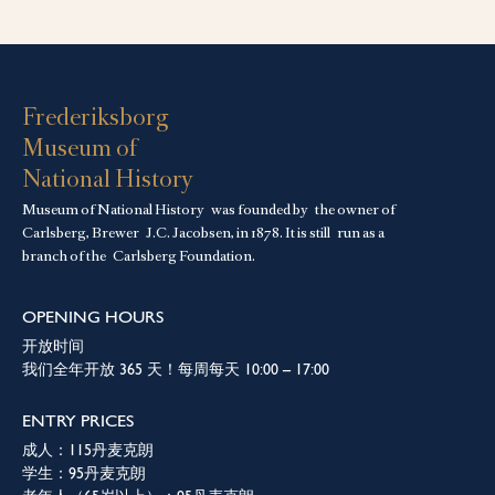
Frederiksborg
Museum of
National History
Museum of National History was founded by the owner of
Carlsberg, Brewer J.C. Jacobsen, in 1878. It is still run as a
branch of the
Carlsberg Foundation.
OPENING HOURS
开放时间
我们全年开放 365 天！每周每天 10:00 – 17:00
ENTRY PRICES
成人：115丹麦克朗
学生：95丹麦克朗