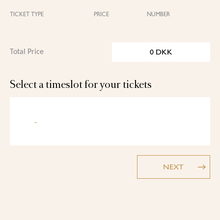
TICKET TYPE
PRICE
NUMBER
0
DKK
Total Price
Select a timeslot for your tickets
-
NEXT