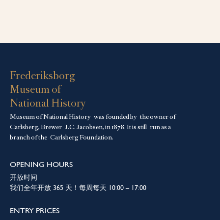
Frederiksborg
Museum of
National History
Museum of National History was founded by the owner of
Carlsberg, Brewer J.C. Jacobsen, in 1878. It is still run as a
branch of the
Carlsberg Foundation.
OPENING HOURS
开放时间
我们全年开放 365 天！每周每天 10:00 – 17:00
ENTRY PRICES