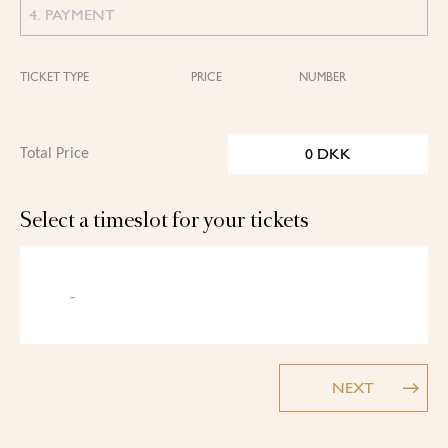
4. PAYMENT
TICKET TYPE
PRICE
NUMBER
0
DKK
Total Price
Select a timeslot for your tickets
-
NEXT