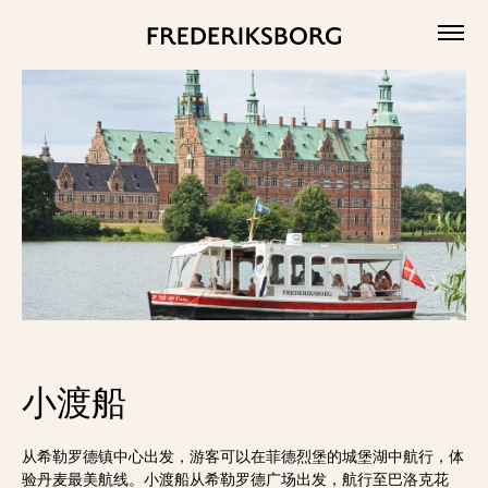
Skip
to
content
小渡船
从希勒罗德镇中心出发，游客可以在菲德烈堡的城堡湖中航行，体
验丹麦最美航线。小渡船从希勒罗德广场出发，航行至巴洛克花