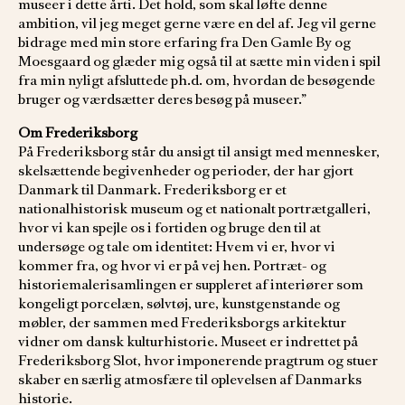
museer i dette årti. Det hold, som skal løfte denne
ambition, vil jeg meget gerne være en del af. Jeg vil gerne
bidrage med min store erfaring fra Den Gamle By og
Moesgaard og glæder mig også til at sætte min viden i spil
fra min nyligt afsluttede ph.d. om, hvordan de besøgende
bruger og værdsætter deres besøg på museer.”
Om Frederiksborg
På Frederiksborg står du ansigt til ansigt med mennesker,
skelsættende begivenheder og perioder, der har gjort
Danmark til Danmark. Frederiksborg er et
nationalhistorisk museum og et nationalt portrætgalleri,
hvor vi kan spejle os i fortiden og bruge den til at
undersøge og tale om identitet: Hvem vi er, hvor vi
kommer fra, og hvor vi er på vej hen. Portræt- og
historiemalerisamlingen er suppleret af interiører som
kongeligt porcelæn, sølvtøj, ure, kunstgenstande og
møbler, der sammen med Frederiksborgs arkitektur
vidner om dansk kulturhistorie. Museet er indrettet på
Frederiksborg Slot, hvor imponerende pragtrum og stuer
skaber en særlig atmosfære til oplevelsen af Danmarks
historie.