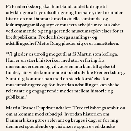
På Frederiksborg skal han blandt andet bidrage til
udviklingen af nye udstillinger og formater, der forbinder
historien om Danmark med aktuelle samfunds- og
kulturspørgsmål og styrke museets arbejde med at skabe
vedkommende og engagerende museumsoplevelser for et
bredt publikum. Frederiksborgs samlings- og
udstillingschef Mette Rung glæder sig over ansættelsen:
“Vi glæder os utrolig meget til at få Martin som kollega.
Han er en stærk historiker med stor erfaring fra
museumsverdenen og vil være en markant tilføjelse til
holdet, når vi de kommende år skal udvikle Frederiksborg.
Samtidig kommer han med en stærk forståelse for
museumsbrugere og for, hvordan udstillinger kan skabe
relevante og engagerende møder mellem historie og
publikum.”
Martin Brandt Djupdræt udtaler: “Frederiksborgs ambition
om at komme med et bud på, hvordan historien om
Danmark kan gøres relevant og bruges i dag, er for mig
den mest spændende og visionære opgave ved danske