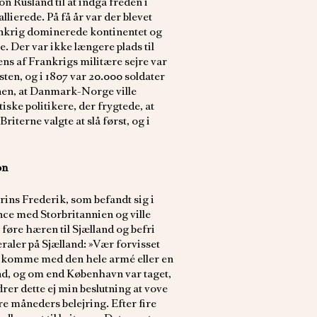
n Rusland til at indgå freden i
allierede. På få år var der blevet
ankrig dominerede kontinentet og
e. Der var ikke længere plads til
 af Frankrigs militære sejre var
ten, og i 1807 var 20.000 soldater
enen, at Danmark-Norge ville
iske politikere, der frygtede, at
iterne valgte at slå først, og i
on
ins Frederik, som befandt sig i
ce med Storbritannien og ville
t føre hæren til Sjælland og befri
eraler på Sjælland: »Vær forvisset
 at komme med den hele armé eller en
d, og om end København var taget,
drer dette ej min beslutning at vove
 måneders belejring. Efter fire