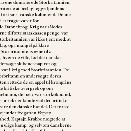
havene dominerede Storbritannien.
briterne at beslaglægge fjendens
el for især franske købmænd. Denne
 at fragte varer for
ale Dannebrog. Krig var således
ne tilførte statskassen penge, var
torbritannien var ikke tjent med, at
lag, og i mangel på klare
Storbritanniens evne til at
hvem de ville, lød det danske
undersøge skibenes papirer og
 var i krig med Storbritannien. De
orbritannien undersøgte deres
en rettede de en appel til kronprins
de britiske overgreb og om
elmann, der selv var storkøbmand,
et ærekrænkende ved det britiske
rsvare den danske handel. Det første
voj under fregatten
Freyas
eenhed. Kaptajn Krabbe nægtede at
en ulige kamp, og selvom danskerne