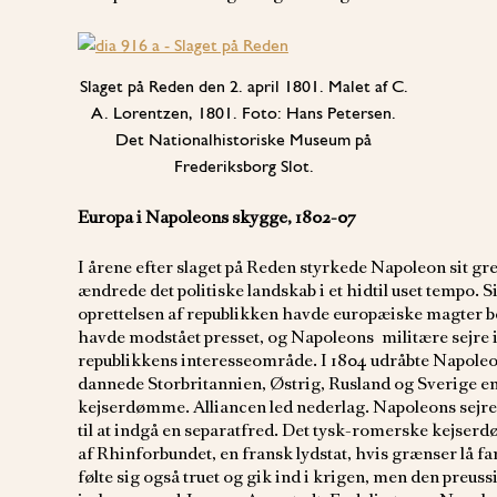
Slaget på Reden den 2. april 1801. Malet af C.
A. Lorentzen, 1801. Foto: Hans Petersen.
Det Nationalhistoriske Museum på
Frederiksborg Slot.
Europa i Napoleons skygge, 1802-07
I årene efter slaget på Reden styrkede Napoleon sit g
ændrede det politiske landskab i et hidtil uset tempo. 
oprettelsen af republikken havde europæiske magter b
havde modstået presset, og Napoleons militære sejre 
republikkens interesseområde. I 1804 udråbte Napoleon s
dannede Storbritannien, Østrig, Rusland og Sverige en 
kejserdømme. Alliancen led nederlag. Napoleons sejre
til at indgå en separatfred. Det tysk-romerske kejserdø
af Rhinforbundet, en fransk lydstat, hvis grænser lå f
følte sig også truet og gik ind i krigen, men den preuss