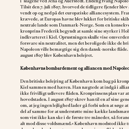
i slagene ved Jena og Auerstedt. Endelig tvang Napoleo
Tilsit den 7. juli 1807, hvorved de tidligere fjender blev 
vendt op og ned på det europæiske alliancesystem. Fr
krævede, at Europas havne blev lukket for britiske skib
neutrale lande som Danmark-Norge. Som en konsekvens
kronprins Frederik begyndt at samle sine styrker i Hols
indkvarteret i Kiel. Oprustningen skulle vise omverd
forsvare sin neutralitet, men det beroligede ikke de brit
Napoleon ville bemægtige sig den dansk-norske flåde. Br
august 1807 blev København belejret.
Københavns bombardement og alliancen med Napole
Den britiske belejring af København kom bag på kronpr
Kiel sammen med hæren. Han nægtede at indgå i allian
ikke frivilligt udlevere flåden. Kronprinsens plan var a
hovedstaden. I august 1807 skrev han til en af sine gen
om, at jeg ingen lejlighed lader gå forbi uden at søge
del af samme for at understøtte mine kække landsmæn
som vist ikke kan ske i de første tre måneder, så foran
alt mod disse voldsmænd.« København modstod ikke tre