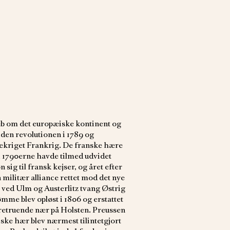
reb om det europæiske kontinent og
Siden revolutionen i 1789 og
ekriget Frankrig. De franske hære
i 1790erne havde tilmed udvidet
ig til fransk kejser, og året efter
militær alliance rettet mod det nye
 ved Ulm og Austerlitz tvang Østrig
mme blev opløst i 1806 og erstattet
aretruende nær på Holsten. Preussen
iske hær blev nærmest tilintetgjort