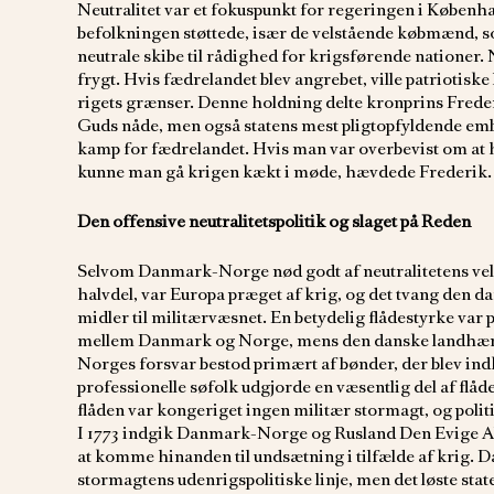
Neutralitet var et fokuspunkt for regeringen i Københa
befolkningen støttede, især de velstående købmænd, som
neutrale skibe til rådighed for krigsførende nationer. 
frygt. Hvis fædrelandet blev angrebet, ville patriotiske
rigets grænser. Denne holdning delte kronprins Frede
Guds nåde, men også statens mest pligtopfyldende embe
kamp for fædrelandet. Hvis man var overbevist om at ha
kunne man gå krigen kækt i møde, hævdede Frederik.
Den offensive neutralitetspolitik og slaget på Reden
Selvom Danmark-Norge nød godt af neutralitetens vels
halvdel, var Europa præget af krig, og det tvang den dan
midler til militærvæsnet. En betydelig flådestyrke var
mellem Danmark og Norge, mens den danske landhær 
Norges forsvar bestod primært af bønder, der blev indka
professionelle søfolk udgjorde en væsentlig del af flåd
flåden var kongeriget ingen militær stormagt, og polit
I 1773 indgik Danmark-Norge og Rusland Den Evige All
at komme hinanden til undsætning i tilfælde af krig. 
stormagtens udenrigspolitiske linje, men det løste stat