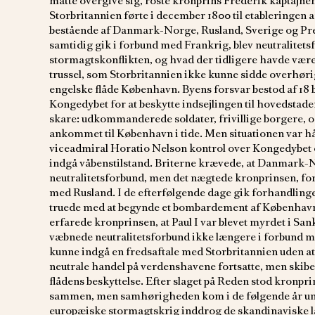
måtte overgive sig, roste kronprins Frederik kaptajn
Storbritannien førte i december 1800 til etableringen a
bestående af Danmark-Norge, Rusland, Sverige og Preus
samtidig gik i forbund med Frankrig, blev neutralitetsf
stormagtskonflikten, og hvad der tidligere havde været
trussel, som Storbritannien ikke kunne sidde overhørig
engelske flåde København. Byens forsvar bestod af 18 b
Kongedybet for at beskytte indsejlingen til hovedstad
skare: udkommanderede soldater, frivillige borgere, o
ankommet til København i tide. Men situationen var hå
viceadmiral Horatio Nelson kontrol over Kongedybet o
indgå våbenstilstand. Briterne krævede, at Danmark-N
neutralitetsforbund, men det nægtede kronprinsen, ford
med Rusland. I de efterfølgende dage gik forhandling
truede med at begynde et bombardement af København. S
erfarede kronprinsen, at Paul I var blevet myrdet i Sa
væbnede neutralitetsforbund ikke længere i forbund
kunne indgå en fredsaftale med Storbritannien uden a
neutrale handel på verdenshavene fortsatte, men skib
flådens beskyttelse. Efter slaget på Reden stod kronpr
sammen, men samhørigheden kom i de følgende år unde
europæiske stormagtskrig inddrog de skandinaviske l