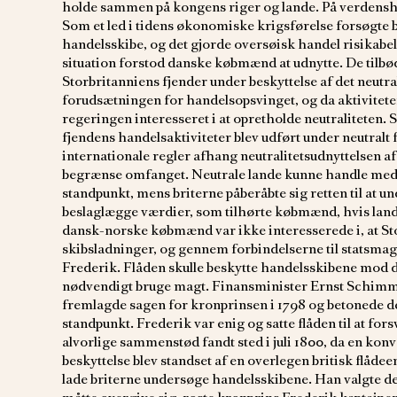
holde sammen på kongens riger og lande. På verdens
Som et led i tidens økonomiske krigsførelse forsøgte 
handelsskibe, og det gjorde oversøisk handel risikab
situation forstod danske købmænd at udnytte. De tilbød
Storbritanniens fjender under beskyttelse af det neutr
forudsætningen for handelsopsvinget, og da aktiviteter
regeringen interesseret i at opretholde neutraliteten. S
fjendens handelsaktiviteter blev udført under neutralt f
internationale regler afhang neutralitetsudnyttelsen af 
begrænse omfanget. Neutrale lande kunne handle med, 
standpunkt, mens briterne påberåbte sig retten til at 
beslaglægge værdier, som tilhørte købmænd, hvis land
dansk-norske købmænd var ikke interesserede i, at St
skibsladninger, og gennem forbindelserne til statsmagt
Frederik. Flåden skulle beskytte handelsskibene mod 
nødvendigt bruge magt. Finansminister Ernst Schimm
fremlagde sagen for kronprinsen i 1798 og betonede d
standpunkt. Frederik var enig og satte flåden til at fo
alvorlige sammenstød fandt sted i juli 1800, da en kon
beskyttelse blev standset af en overlegen britisk flåd
lade briterne undersøge handelsskibene. Han valgte d