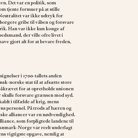
vn. Det var en politik, som
 tjente formuer på at stille
Neutralitet var ikke udtryk for
 borgere gribe til våben og forsvare
rik. Han var ikke kun konge af
dsmand, der ville ofre livet i
ve gjort alt for at bevare freden,
ignelser i 1700-tallets anden
sk-norske stat til at afsætte store
 påkrævet for at opretholde unionen
skulle forsvare grænsen mod syd.
ldt i tilfælde af krig, mens
ens personel. På trods af hæren og
iske alliancer var en nødvendighed.
iance, som forpligtede landene til
Danmark-Norge var reelt underlagt
ens vigtigste opgave, nemlig at