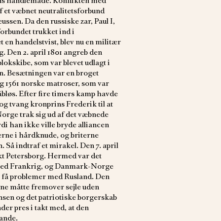
ens handlemåde. Konflikten med
f et væbnet neutralitetsforbund
sen. Da den russiske zar, Paul I,
orbundet trukket ind i
 en handelstvist, blev nu en militær
. Den 2. april 1801 angreb den
lokskibe, som var blevet udlagt i
en. Besætningen var en broget
g 1561 norske matroser, som var
bløs. Efter fire timers kamp havde
g tvang kronprins Frederik til at
orge trak sig ud af det væbnede
i han ikke ville bryde alliancen
erne i hårdknude, og briterne
å indtraf et mirakel. Den 7. april
nkt Petersborg. Hermed var det
 med Frankrig, og Danmark-Norge
t få problemer med Rusland. Den
ene måtte fremover sejle uden
insen og det patriotiske borgerskab
r pres i takt med, at den
ande.