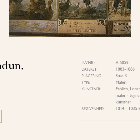
ndun,
A 5059
INV.NR.:
1883-1886
DATERET:
Stue 3
PLACERING
Maleri
TYPE:
Frölich, Lore
KUNSTNER:
maler - tegner
kunstner
1014 - 1035 S
BEGIVENHED: