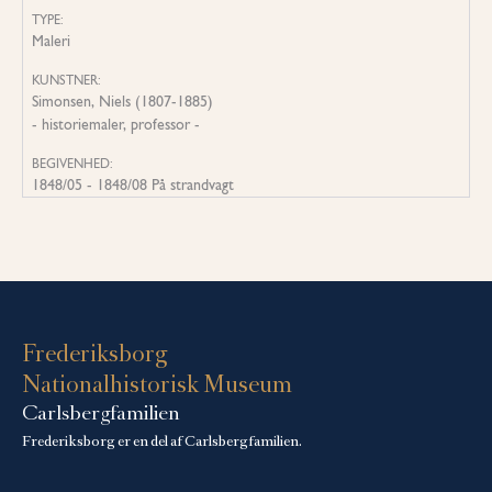
TYPE:
Maleri
KUNSTNER:
Simonsen, Niels (1807-1885)
- historiemaler, professor -
BEGIVENHED:
1848/05 - 1848/08 På strandvagt
Frederiksborg
Nationalhistorisk Museum
Carlsbergfamilien
Frederiksborg er en del af Carlsbergfamilien.