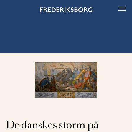
Skip
to
content
De danskes storm på