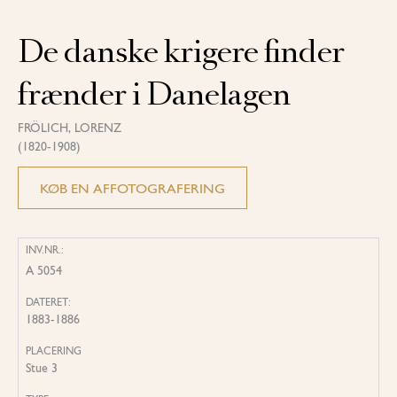
De danske krigere finder
frænder i Danelagen
FRÖLICH, LORENZ
(1820-1908)
KØB EN AFFOTOGRAFERING
INV.NR.:
A 5054
DATERET:
1883-1886
PLACERING
Stue 3