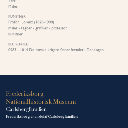
TYPE:
Maleri
KUNSTNER:
Frölich, Lorenz (1820-1908)
maler - tegner - grafiker - professor
kunstner
BEGIVENHED:
0985 - 1014 De danske krigere finder frænder i Danelagen
Frederiksborg
Nationalhistorisk Museum
Carlsbergfamilien
Frederiksborg er en del af Carlsbergfamilien.