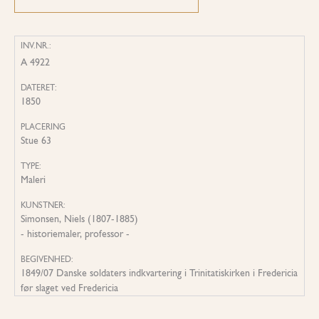
INV.NR.:
A 4922
DATERET:
1850
PLACERING
Stue 63
TYPE:
Maleri
KUNSTNER:
Simonsen, Niels (1807-1885)
- historiemaler, professor -
BEGIVENHED:
1849/07 Danske soldaters indkvartering i Trinitatiskirken i Fredericia
før slaget ved Fredericia