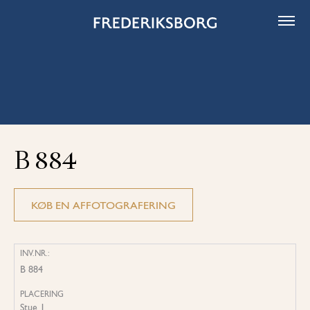
Skip
to
content
B 884
KØB EN AFFOTOGRAFERING
INV.NR.:
B 884
PLACERING
Stue 1