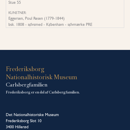
Stue 55
KUNSTNER:
Eggersen, Poul Resen (1779-1844)
bsk. 1808 - s¢lvsmed - K¢benhavn - s¢lvmærke PRE
Frederiksborg
Nationalhistorisk Museum
Carlsbergfamilien
Frederiksborg er en del af Carlsbergfamilien.
Det Nationalhistoriske Museum
Frederiksborg Slot 10
3400 Hillerød