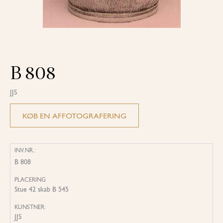
B 808
JJS
KØB EN AFFOTOGRAFERING
INV.NR.:
B 808
PLACERING
Stue 42 skab B 545
KUNSTNER:
JJS