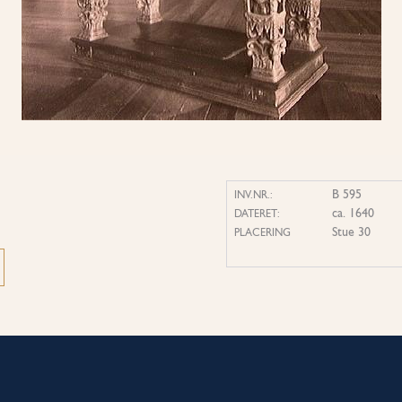
B 595
INV.NR.:
ca. 1640
DATERET:
Stue 30
PLACERING