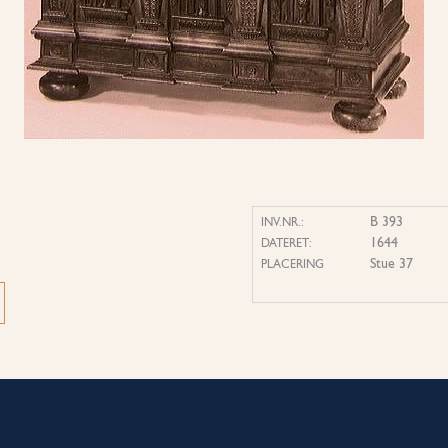
B 393
INV.NR.:
1644
DATERET:
Stue 37
PLACERING