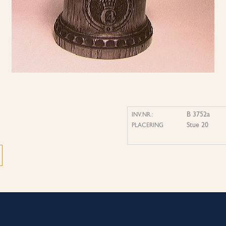
B 3752a
INV.NR.:
Stue 20
PLACERING