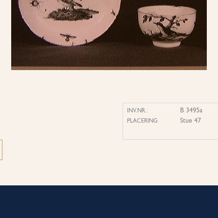
B 3495a
INV.NR.:
Stue 47
PLACERING