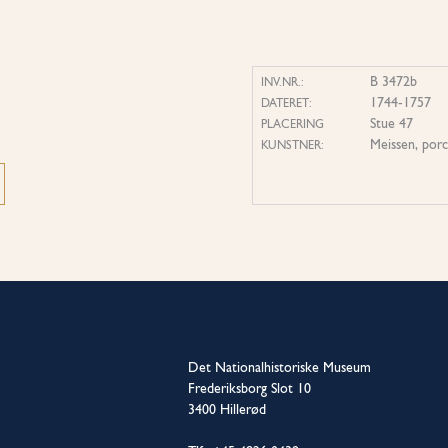
B 3472b
INV.NR.:
1744-1757
DATERET:
Stue 47
PLACERING
Meissen, porc
KUNSTNER:
Det Nationalhistoriske Museum
Frederiksborg Slot 10
3400 Hillerød