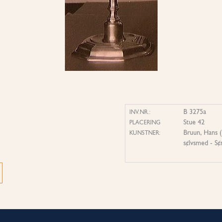
B 3275a
INV.NR.:
Stue 42
PLACERING
Bruun, Hans 
KUNSTNER:
s¢lvsmed - S¢