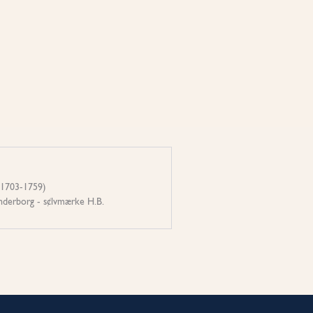
(1703-1759)
nderborg - s¢lvmærke H.B.