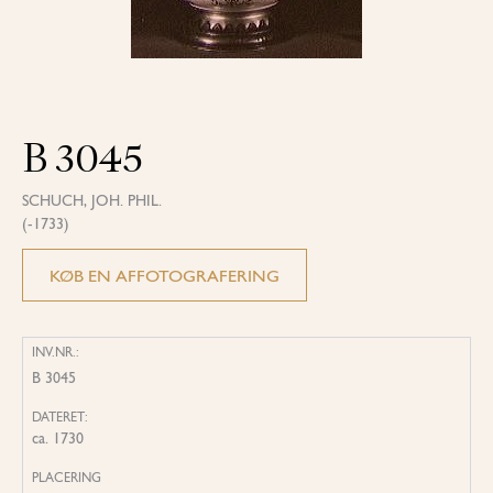
B 3045
SCHUCH, JOH. PHIL.
(-1733)
KØB EN AFFOTOGRAFERING
INV.NR.:
B 3045
DATERET:
ca. 1730
PLACERING