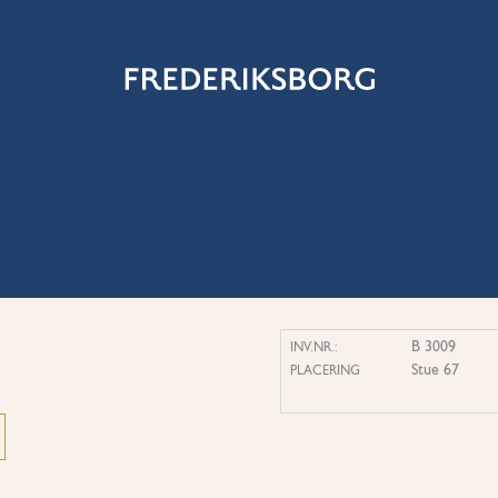
B 3009
INV.NR.:
Stue 67
PLACERING