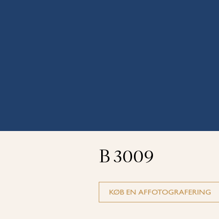
Skip
to
content
B 3009
KØB EN AFFOTOGRAFERING