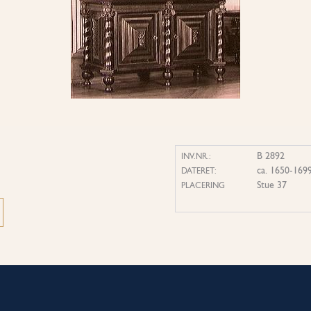
B 2892
INV.NR.:
ca. 1650-169
DATERET:
Stue 37
PLACERING