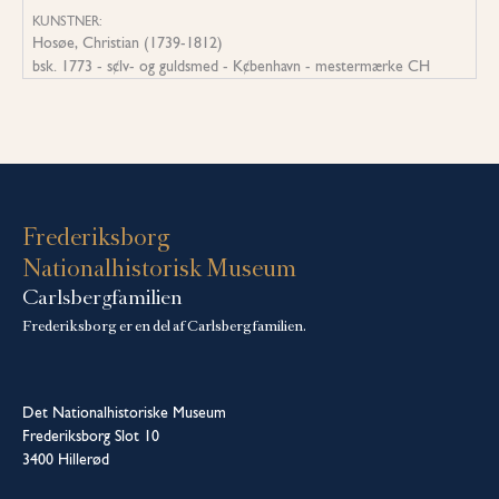
KUNSTNER:
Hosøe, Christian (1739-1812)
bsk. 1773 - s¢lv- og guldsmed - K¢benhavn - mestermærke CH
Frederiksborg
Nationalhistorisk Museum
Carlsbergfamilien
Frederiksborg er en del af Carlsbergfamilien.
Det Nationalhistoriske Museum
Frederiksborg Slot 10
3400 Hillerød