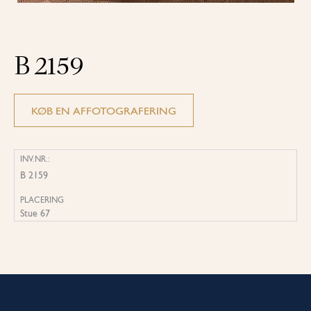
B 2159
KØB EN AFFOTOGRAFERING
INV.NR.:
B 2159
PLACERING
Stue 67