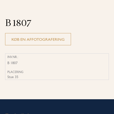
B 1807
KØB EN AFFOTOGRAFERING
INV.NR.:
B 1807
PLACERING
Stue 35