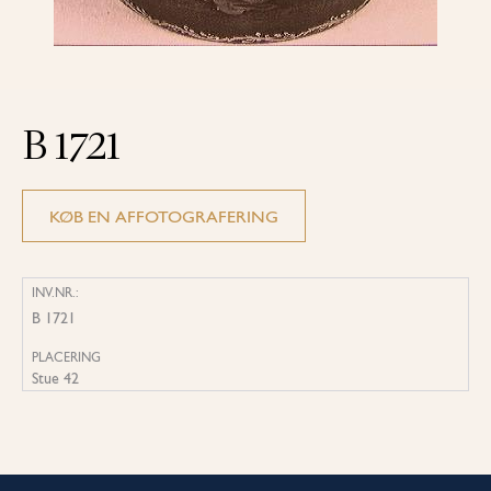
B 1721
KØB EN AFFOTOGRAFERING
INV.NR.:
B 1721
PLACERING
Stue 42